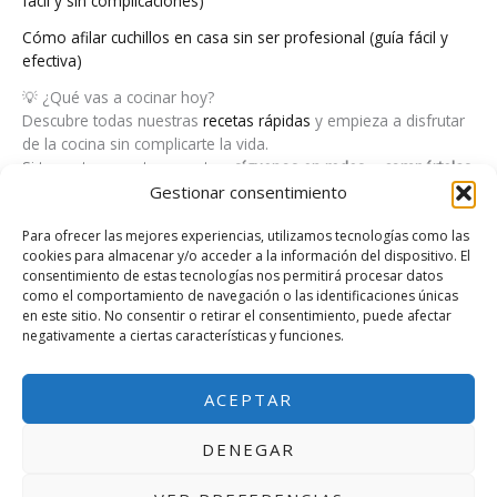
fácil y sin complicaciones)
Cómo afilar cuchillos en casa sin ser profesional (guía fácil y
efectiva)
💡 ¿Qué vas a cocinar hoy?
Descubre todas nuestras
recetas rápidas
y empieza a disfrutar
de la cocina sin complicarte la vida.
Si te gustan nuestras recetas,
síguenos en redes
o
compártelas
con tus amigos
. ¡Cocinar rápido también puede ser divertido!
Gestionar consentimiento
Para ofrecer las mejores experiencias, utilizamos tecnologías como las
cookies para almacenar y/o acceder a la información del dispositivo. El
consentimiento de estas tecnologías nos permitirá procesar datos
Aviso Legal
como el comportamiento de navegación o las identificaciones únicas
Política de cookies (UE)
en este sitio. No consentir o retirar el consentimiento, puede afectar
negativamente a ciertas características y funciones.
Política de Privacidad
ACEPTAR
DENEGAR