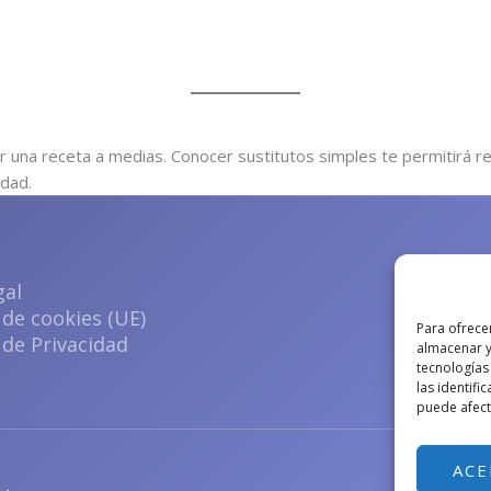
 una receta a medias. Conocer sustitutos simples te permitirá re
idad.
gal
 de cookies (UE)
Para ofrece
 de Privacidad
almacenar y
tecnologías
las identifi
puede afecta
ACE