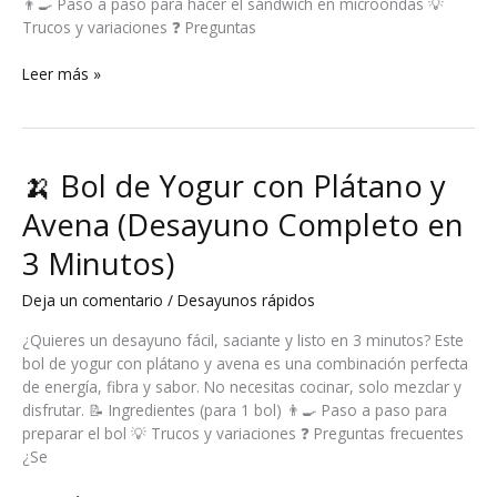
👨‍🍳 Paso a paso para hacer el sándwich en microondas 💡
Trucos y variaciones ❓ Preguntas
🥪
Leer más »
Sándwich
Mixto
al
Microondas
🍌 Bol de Yogur con Plátano y
(Listo
en
Avena (Desayuno Completo en
3
3 Minutos)
Minutos,
sin
Deja un comentario
/
Desayunos rápidos
Sartén)
¿Quieres un desayuno fácil, saciante y listo en 3 minutos? Este
bol de yogur con plátano y avena es una combinación perfecta
de energía, fibra y sabor. No necesitas cocinar, solo mezclar y
disfrutar. 📝 Ingredientes (para 1 bol) 👨‍🍳 Paso a paso para
preparar el bol 💡 Trucos y variaciones ❓ Preguntas frecuentes
¿Se