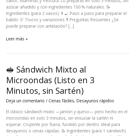
sabor, vitaminas y frescura. Lo preparas en solo 3 minutos, sin
azúcar añadido y con ingredientes 100 % naturales. 📝
Ingredientes (para 2 vasos) 👨‍🍳 Paso a paso para preparar el
batido 💡 Trucos y variaciones ❓ Preguntas frecuentes ¿Se
puede preparar con antelación? […]
🍓
Leer más »
Batido
de
Fresa
y
🥪 Sándwich Mixto al
Plátano
(Natural
Microondas (Listo en 3
y
Minutos, sin Sartén)
Listo
en
Deja un comentario
/
Cenas fáciles
,
Desayunos rápidos
3
Minutos)
El clásico sándwich mixto —jamón y queso— pero hecho en el
microondas en solo 3 minutos, sin ensuciar la sartén ni
esperar. Crujiente por fuera, fundido por dentro. Ideal para
desayunos o cenas rápidas. 📝 Ingredientes (para 1 sándwich)