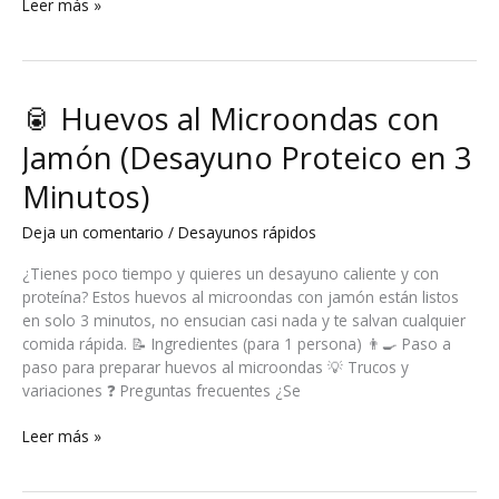
🍌
Leer más »
Bol
de
Yogur
con
🥫 Huevos al Microondas con
Plátano
y
Jamón (Desayuno Proteico en 3
Avena
Minutos)
(Desayuno
Completo
Deja un comentario
/
Desayunos rápidos
en
3
¿Tienes poco tiempo y quieres un desayuno caliente y con
Minutos)
proteína? Estos huevos al microondas con jamón están listos
en solo 3 minutos, no ensucian casi nada y te salvan cualquier
comida rápida. 📝 Ingredientes (para 1 persona) 👨‍🍳 Paso a
paso para preparar huevos al microondas 💡 Trucos y
variaciones ❓ Preguntas frecuentes ¿Se
🥫
Leer más »
Huevos
al