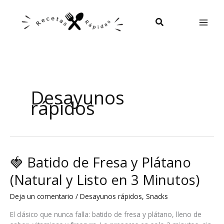
Ir
al
Buscar
contenido
Desayunos
rápidos
🍓 Batido de Fresa y Plátano
(Natural y Listo en 3 Minutos)
Deja un comentario
/
Desayunos rápidos
,
Snacks
El clásico que nunca falla: batido de fresa y plátano, lleno de