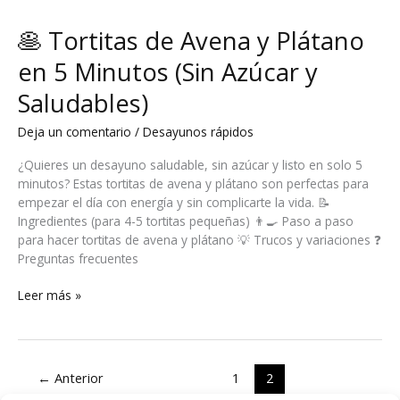
Microondas
con
🥞 Tortitas de Avena y Plátano
Jamón
(Desayuno
en 5 Minutos (Sin Azúcar y
Proteico
Saludables)
en
3
Deja un comentario
/
Desayunos rápidos
Minutos)
¿Quieres un desayuno saludable, sin azúcar y listo en solo 5
minutos? Estas tortitas de avena y plátano son perfectas para
empezar el día con energía y sin complicarte la vida. 📝
Ingredientes (para 4-5 tortitas pequeñas) 👨‍🍳 Paso a paso
para hacer tortitas de avena y plátano 💡 Trucos y variaciones ❓
Preguntas frecuentes
🥞
Leer más »
Tortitas
de
Avena
y
←
Anterior
1
2
Plátano