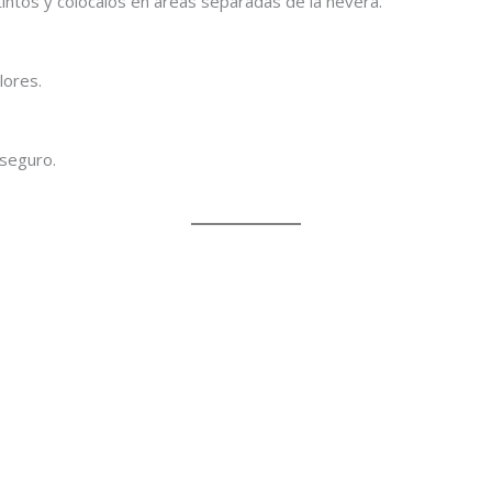
tintos y colócalos en áreas separadas de la nevera.
lores.
 seguro.