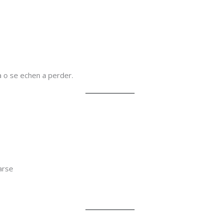
ma o se echen a perder.
arse