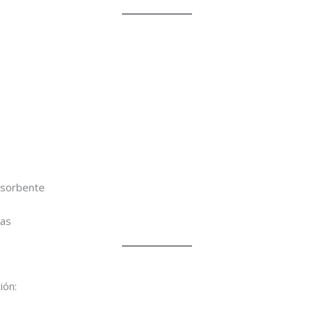
bsorbente
tas
ión: