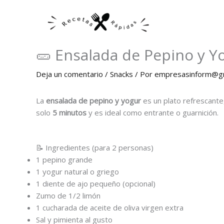
Ir
al
contenido
🥒 Ensalada de Pepino y Yo
Deja un comentario
/
Snacks
/ Por
empresasinform@gm
La
ensalada de pepino y yogur
es un plato refrescante
solo
5 minutos
y es ideal como entrante o guarnición.
📝 Ingredientes (para 2 personas)
1 pepino grande
1 yogur natural o griego
1 diente de ajo pequeño (opcional)
Zumo de 1/2 limón
1 cucharada de aceite de oliva virgen extra
Sal y pimienta al gusto