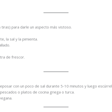
a tiras) para darle un aspecto más vistoso.
e, la sal y la pimienta.
llado.
ra de frescor.
reposar con un poco de sal durante 5-10 minutos y luego escúrre
pescados o platos de cocina griega o turca.
vegana.