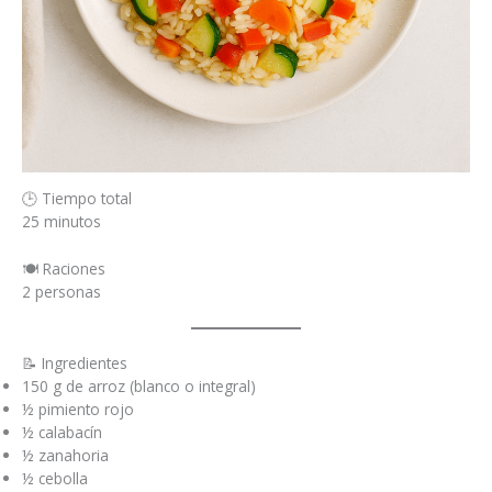
🕒 Tiempo total
25 minutos
🍽️ Raciones
2 personas
📝 Ingredientes
150 g de arroz (blanco o integral)
½ pimiento rojo
½ calabacín
½ zanahoria
½ cebolla