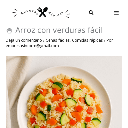
Ir
al
Buscar
contenido
🍚 Arroz con verduras fácil
Deja un comentario
/
Cenas fáciles
,
Comidas rápidas
/ Por
empresasinform@gmail.com