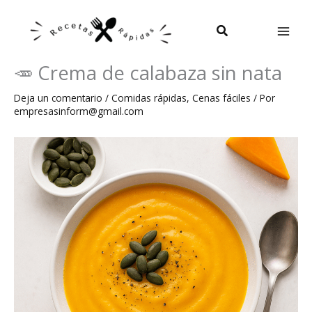
Ir
al
Buscar
contenido
🥕 Crema de calabaza sin nata
Deja un comentario
/
Comidas rápidas
,
Cenas fáciles
/ Por
empresasinform@gmail.com